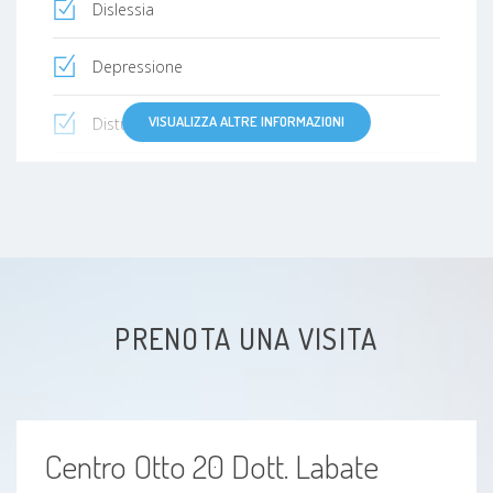
Dislessia
Depressione
VISUALIZZA ALTRE INFORMAZIONI
Disturbi del pensiero
Psiconevrosi
Malattie Neuromuscolari
Convulsione
PRENOTA UNA VISITA
Insonnia
Sindrome di Gilles de la Tourette
Centro Otto 20 Dott. Labate
Convulsioni febbrili