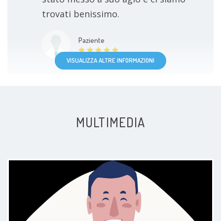
trovati benissimo.
Paziente
VISUALIZZA ALTRE INFORMAZIONI
MULTIMEDIA
Visita molto accurata,
professionista eccellente dotato di
empatia e di ottime competenze.
Lo consiglierò a tutti.
Paziente