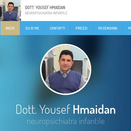
DOTT. YOUSEF HMAIDAN
NEUROPSICHIATRA INFANTILE
INIZIO
SU DI ME
CONTATTI
PREZZI
RECENSIONI
M
Dott. Yousef
Hmaidan
neuropsichiatra infantile