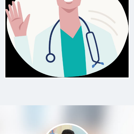
Proffessionista serio e competente
,ogni fase della visita veniva
spiegata in modo chiaro e semplice
Paziente
Sono stata accolta da un'estrema
gentilezza e competenza, lo